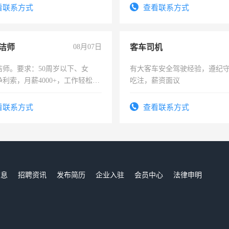
有医学资质的优先，底薪+绩效，
看联系方式
查看联系方式
。
洁师
08月07日
客车司机
洁师。要求：50周岁以下、女
有大客车安全驾驶经验，遵纪
利索，月薪4000+，工作轻松，
吃注，薪资面议
活，不需坐班，适合宝妈、全职
。
看联系方式
查看联系方式
信息
招聘资讯
发布简历
企业入驻
会员中心
法律申明
们