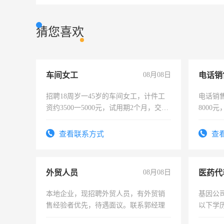
猜您喜欢
车间女工
08月08日
电话销
招聘18周岁一45岁的车间女工，计件工
电话销售
资约3500一5000元，试用期2个月，交五
8000
险，有年薪假，年底福利
查看联系方式
查
外贸人员
08月08日
医药代
本地企业，现招聘外贸人员，有外贸销
基因公
售经验者优先，待遇面议。联系郭经理
以下学历
可，需