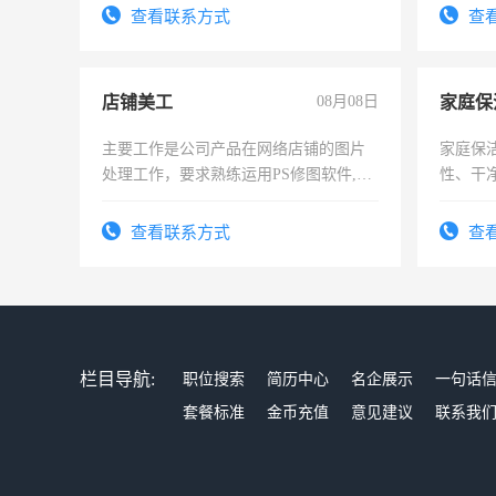
表或者
查看联系方式
查
交五险
店铺美工
08月08日
家庭保
主要工作是公司产品在网络店铺的图片
家庭保
处理工作，要求熟练运用PS修图软件,工
性、干净
作时间每天8小时，待遇优厚。
时间灵
太太等
查看联系方式
查
栏目导航:
职位搜索
简历中心
名企展示
一句话
套餐标准
金币充值
意见建议
联系我