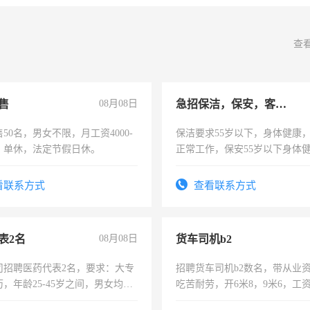
查
售
08月08日
急招保洁，保安，客服，工程
50名，男女不限，月工资4000-
保洁要求55岁以下，身体健康
元，单休，法定节假日休。
正常工作，保安55岁以下身体
责任心形象端庄，遵纪守法，
录，客服要求45岁以下高中以
看联系方式
查看联系方式
懂电脑工作认真，性格开朗有
能力，工程，懂水电维修。
表2名
08月08日
货车司机b2
司招聘医药代表2名，要求：大专
招聘货车司机b2数名，带从业
，年龄25-45岁之间，男女均
吃苦耐劳，开6米8，9米6，工
要具有营销经验，从事过医药代