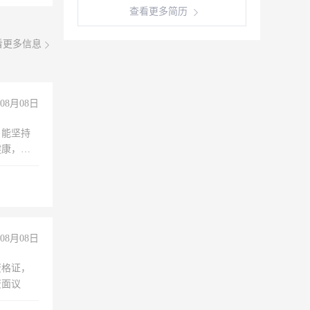
查看更多简历
看更多信息
08月08日
，能坚持
健康，有
无犯罪记
上文化，
良好沟通
08月08日
资格证，
资面议