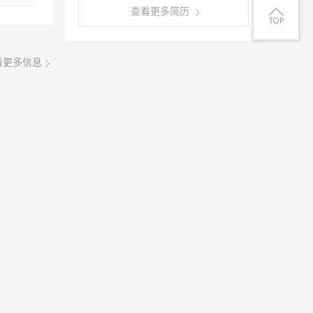
查看更多简历
看更多信息
08月08日
，计件工
个月，交五
08月08日
，能坚持
健康，有