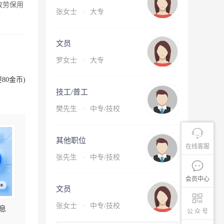
放劳保用
张女士
·
大专
文员
罗女士
·
大专
80金币)
技工/普工
樊先生
·
中专/技校
其他职位
在线客服
张先生
·
中专/技校
会员中心
文员
张女士
·
中专/技校
息
公 众 号