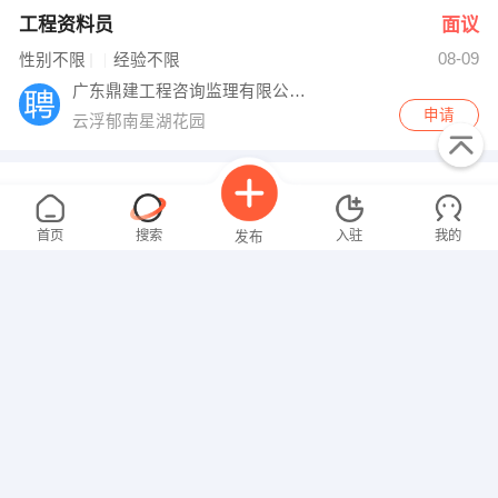
工程资料员
面议
08-09
性别不限
经验不限
广东鼎建工程咨询监理有限公司新兴分公司
申请
云浮郁南星湖花园
工程资料员
面议
08-09
性别不限
经验不限
首页
搜索
入驻
我的
发布
武汉南广电力工程有限公司
申请
中国广东省云浮市云城区河南东路
文员
面议
08-09
招聘信息
求职简历
性别不限
经验不限
深圳市简拍
申请
郁南都城镇