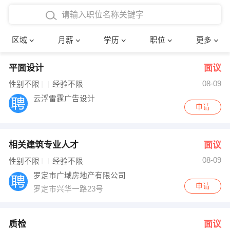
4000-5000元
本科
行政后勤
建筑装潢
确定
区域
月薪
学历
职位
更多
5000-8000元
硕士
销售岗位
教师
平面设计
面议
8000-12000元
博士
文员
护士
08-09
性别不限
经验不限
12000-20000元
财务会计
传单派发
云浮雷霆广告设计
申请
其他
超市零售
促销导购
相关建筑专业人才
面议
网络IT
保健按摩
08-09
性别不限
经验不限
快递员
前台接待
罗定市广域房地产有限公司
申请
罗定市兴华一路23号
收银员
技术员/工程师
水电/机修
部门经理
质检
面议